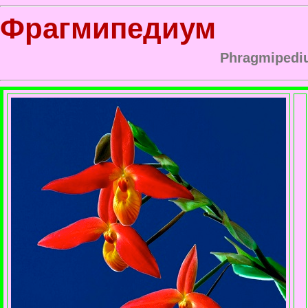
Фрагмипедиум
Phragmipedi