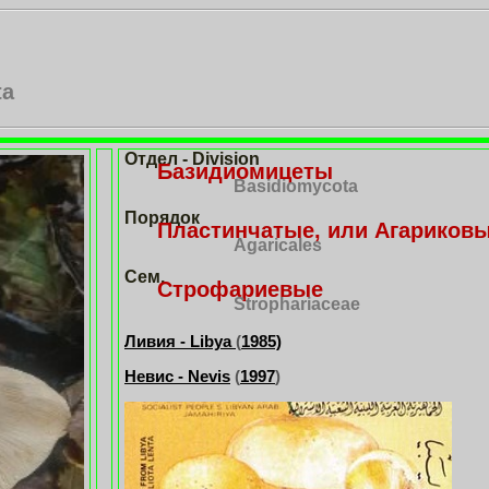
ta
Отдел - Division
Базидиомицеты
Basidiomycota
Порядок
Пластинчатые, или Агариков
Agaricales
Сем.
Строфариевые
Strophariaceae
Ливия - Libya
(
1985)
Невис - Nevis
(
1997
)