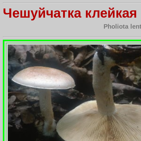
Чешуйчатка клейкая
Pholiota len