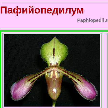
Пафийопедилум
Paphiopedilu