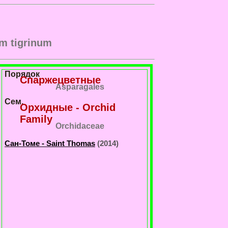
m tigrinum
Порядок
Спаржецветные
Asparagales
Сем.
Орхидные - Orchid
Family
Orchidaceae
Сан-Томе - Saint Thomas
(2014)