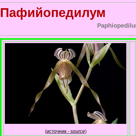
Пафийопедилум
Paphiopedilu
(
источник - source
)