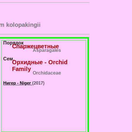
m kolopakingii
Порядок
Спаржецветные
Asparagales
Сем.
Орхидные - Orchid
Family
Orchidaceae
Нигер - Niger
(2017)