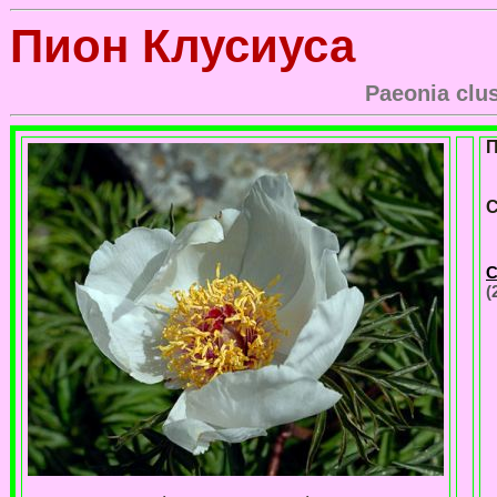
Пион Клусиуса
Paeonia clus
П
С
С
(