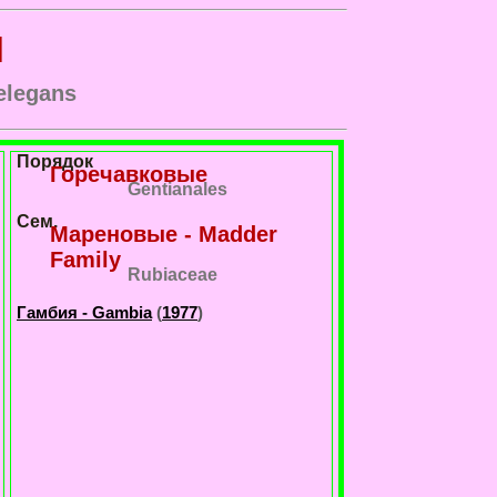
я
elegans
Порядок
Горечавковые
Gentianales
Сем.
Мареновые - Madder
Family
Rubiaceae
Гамбия - Gambia
(
1977
)