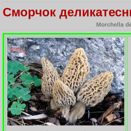
Сморчок деликатес
Morchella de