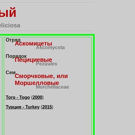
ный
liciosa
Отряд
Аскомицеты
Ascomycota
Порядок
Пецициевые
Pezizales
Сем.
Сморчковые, или
Моршелловые
Morchellaceae
Того - Togo
(
2000
)
Турция - Turkey
(
2015
)