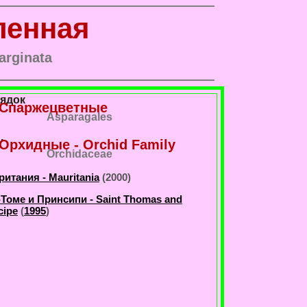
ленная
arginata
ядок
Спаржецветные
Asparagales
.
Орхидные - Orchid Family
Orchidaceae
итания - Mauritania
(2000)
Томе и Принсипи - Saint Thomas and
cipe
(
1995
)