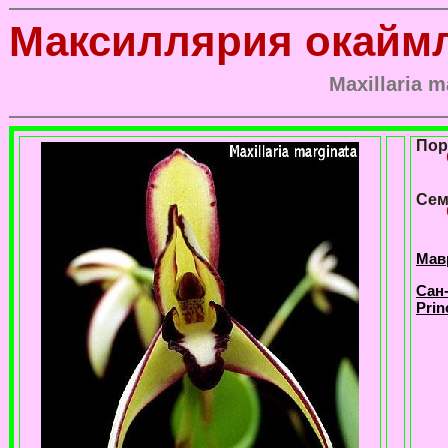
Максиллярия окайм
Maxillaria m
Пор
Сем
Мавр
Сан-
Prin