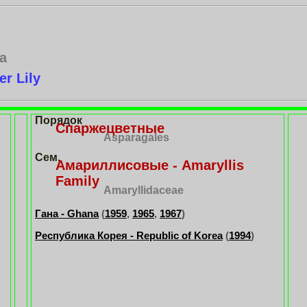
ea
r Lily
Порядок
Спаржецветные
Asparagales
Сем.
Амариллисовые - Amaryllis
Family
Amaryllidaceae
Гана - Ghana
(
1959
,
1965
,
1967
)
Республика Корея - Republic of Korea
(
1994
)