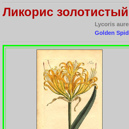
Ликорис золотистый
Lycoris aur
Golden Spide