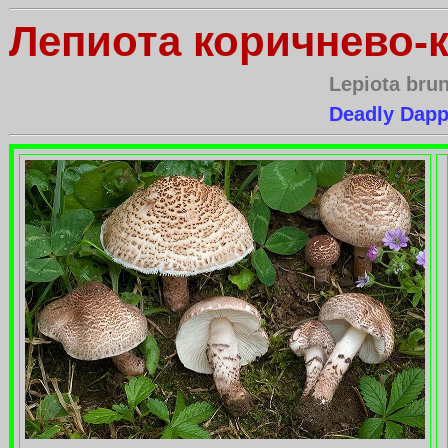
Лепиота коричнево-
Lepiota bru
Deadly Dapp