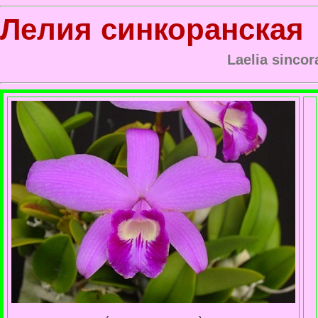
Лелия синкоранская
Laelia sincor