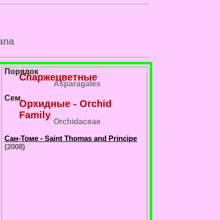
ana
Порядок
Спаржецветные
Asparagales
Сем.
Орхидные - Orchid
Family
Orchidaceae
Сан-Томе - Saint Thomas and Principe
(2008)