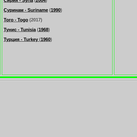
Сирия - Syria
(
2004
)
Суринам - Suriname
(
1990
)
Того - Togo
(2017)
Тунис - Tunisia
(
1968
)
Турция - Turkey
(
1960
)