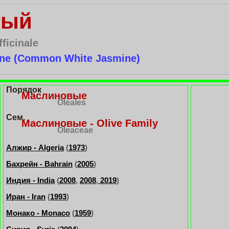
ный
ficinale
ine (Common White Jasmine)
Порядок
Маслиновые
Oleales
Сем.
Маслиновые - Olive Family
Oleaceae
Алжир - Algeria
(
1973
)
Бахрейн - Bahrain
(
2005
)
Индия - India
(
2008
,
2008
,
2019
)
Иран - Iran
(
1993
)
Монако - Monaco
(
1959
)