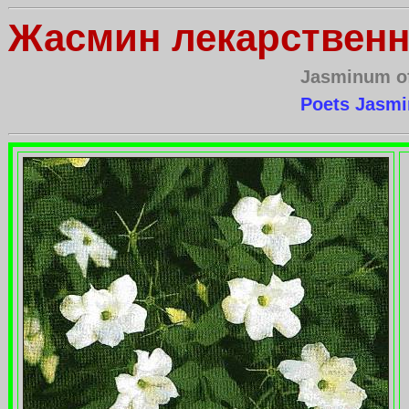
Жасмин лекарствен
Jasminum of
Poets Jasm