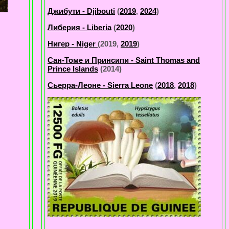
Джибути - Djibouti
(
2019
,
2024
)
Либерия - Liberia
(
2020
)
Нигер - Niger
(2019,
2019
)
Сан-Томе и Принсипи - Saint Thomas and
Prince Islands
(2014)
Сьерра-Леоне - Sierra Leone
(
2018
,
2018
)