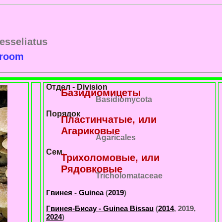
esseliatus
hroom
Отдел - Division
Базидиомицеты
Basidiomycota
Порядок
Пластинчатые, или
Агариковые
Agaricales
Сем.
Трихоломовые, или
Рядовковые
Tricholomataceae
Гвинея - Guinea
(
2019
)
Гвинея-Бисау - Guinea Bissau
(
2014
, 2019,
2024
)