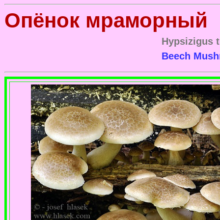
Опёнок мраморный
Hypsizigus t
Beech Mus