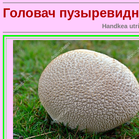
Головач пузыревид
Handkea utr