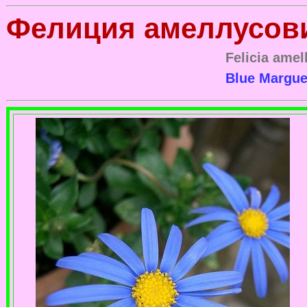
Фелиция амеллусови
Felicia amel
Blue Margue