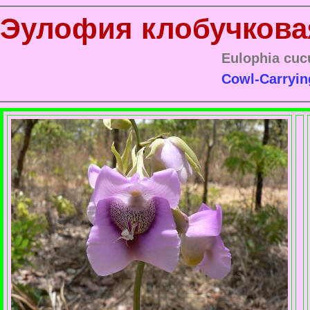
Эулофия клобучкова
Eulophia cucu
Cowl-Carryin