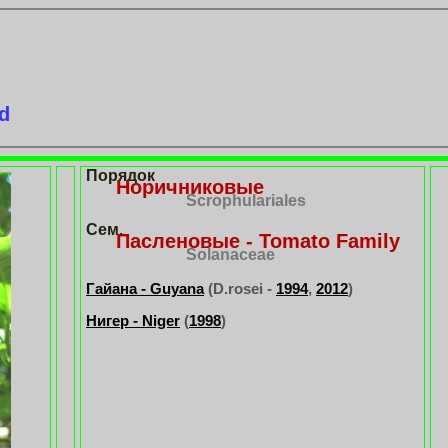
d
Порядок
Норичниковые
Scrophulariales
Сем.
Пасленовые - Tomato Family
Solanaceae
Гайана - Guyana
(D.rosei -
1994
,
2012
)
Нигер - Niger
(
1998
)