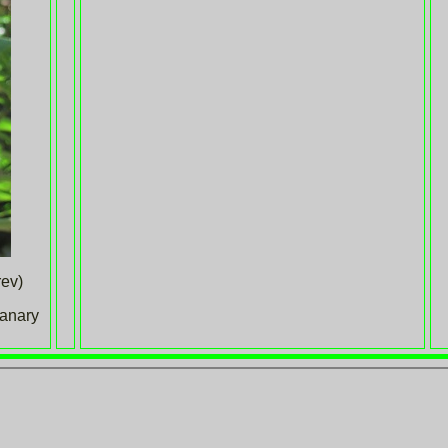
ev)
anary