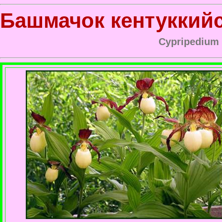
Башмачок кентуккий
Cypripedium 