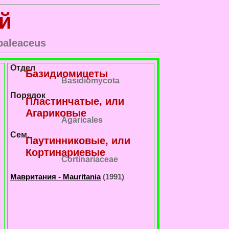
й
 paleaceus
Отдел
Базидиомицеты
Basidiomycota
Порядок
Пластинчатые, или
Агариковые
Agaricales
Сем.
Паутинниковые, или
Кортинариевые
Cortinariaceae
Мавритания - Mauritania
(1991)