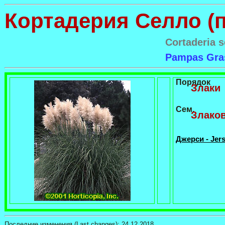
Кортадерия Селло (п
Cortaderia s
Pampas Gra
Порядок
Злаки
Сем.
Злаков
Джерси - Jer
Последние изменения (Last changes):
24.12.2018