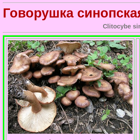
Говорушка синопска
Clitocybe si