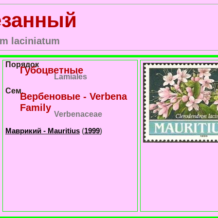
езанный
m laciniatum
Порядок
Губоцветные
Lamiales
Сем.
Вербеновые - Verbena
Family
Verbenaceae
Маврикий - Mauritius
(
1999
)