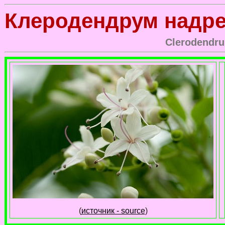
Клеродендрум надр
Clerodendru
(
источник - source
)