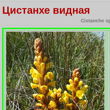
Цистанхе видная
Cistanche s