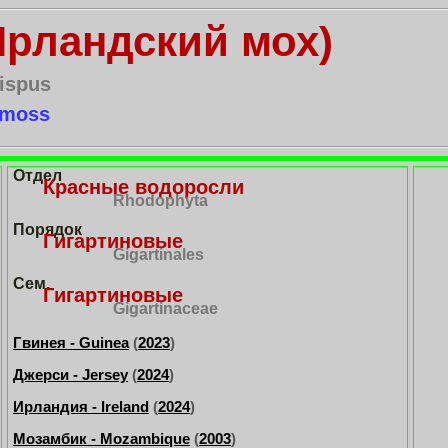
Ирландский мох)
ispus
-moss
Отдел
Красные водоросли
Rhodophyta
Порядок
Гигартиновые
Gigartinales
Сем.
Гигартиновые
Gigartinaceae
Гвинея - Guinea
(
2023
)
Джерси - Jersey
(
2024
)
Ирландия - Ireland
(
2024
)
Мозамбик - Mozambique
(
2003
)