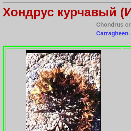
Хондрус курчавый (
Chondrus cr
Carragheen