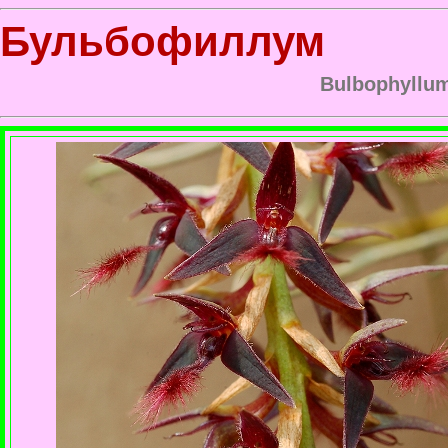
Бульбофиллум
Bulbophyllum