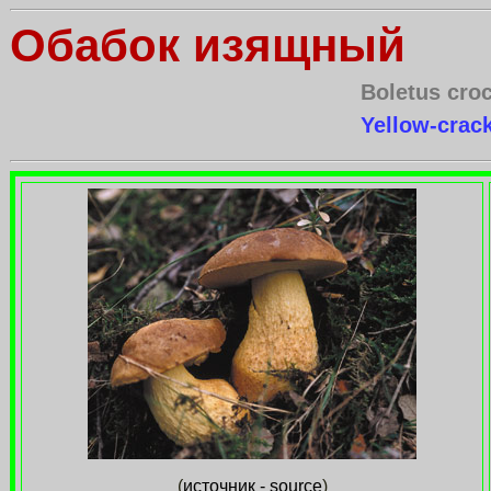
Обабок изящный
Boletus cro
Yellow-crac
(
источник - source
)