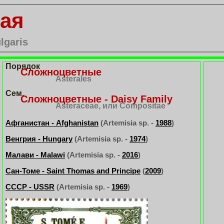
ая
lgaris
Порядок
Сложноцветные
Asterales
Сем.
Сложноцветные - Daisy Family
Asteraceae, или Compositae
Афганистан - Afghanistan
(Artemisia sp. -
1988
)
Венгрия - Hungary
(Artemisia sp. -
1974
)
Малави - Malawi
(Artemisia sp. -
2016
)
Сан-Томе - Saint Thomas and Principe
(
2009
)
CCCP - USSR
(Artemisia sp. -
1969
)