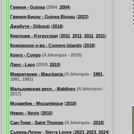
Гвинея - Guinea
(2004,
2004
)
Гвинея-Бисау - Guinea Bissau
(
2023
)
Джибути - Djibouti
(
2018
)
Киргизия - Kyrgyzstan
(
2011
,
2011
,
2011
,
2011
)
Коморские о-ва - Comoro Islands
(
2018
)
Конго - Congo
(A.bitorquis - 2010)
Лаос - Laos
(2019,
2019
)
Мавритания - Mauritania
(A.bitorquis -
1991
,
1991, 1991)
Мальдивская респ. - Maldives
(A.bitorquis -
2017)
Мозамбик - Mozambique
(
2018
)
Невис - Nevis
(
2010
)
Сан-Томе - Saint Thomas
(A.bitorquis -
2018
)
Сьерра-Леоне - Sierra Leone
(
2023
,
2023
,
2024
)