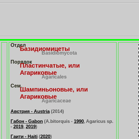
.
Отдел
Базидиомицеты
Basidiomycota
Порядок
Пластинчатые, или
Агариковые
Agaricales
Сем.
Шампиньоновые, или
Агариковые
Agaricaceae
Австрия - Austria
(2014)
Габон - Gabon
(A.bitorquis -
1990
, Agaricus sp.
-
2019
,
2019
)
Гаити - Haiti
(
2020
)