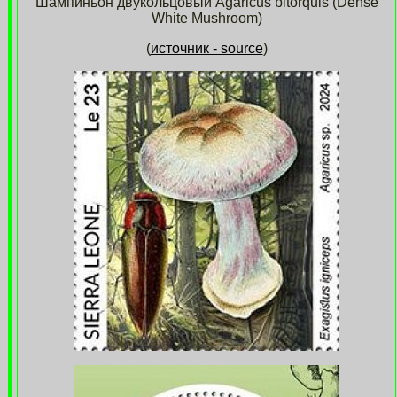
Шампиньон двукольцовый Agaricus bitorquis (Dense
White Mushroom)
(
источник - source
)