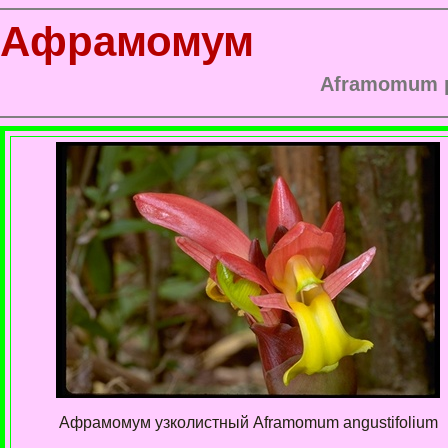
Афрамомум
Aframomum 
Афрамомум узколистный Aframomum angustifolium