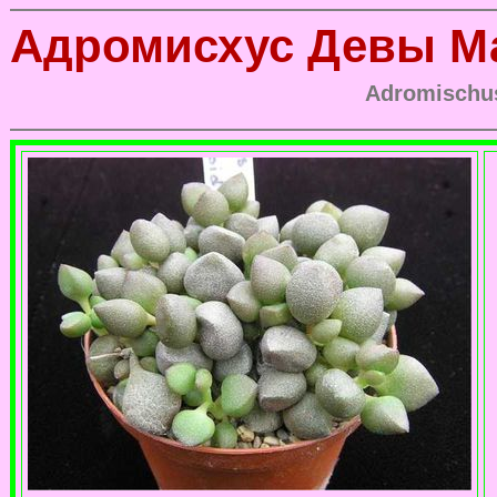
Адромисхус Девы М
Adromischu